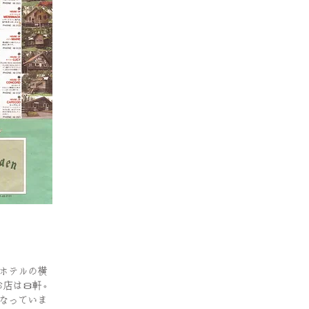
ホテルの横
お店は８軒。
となっていま