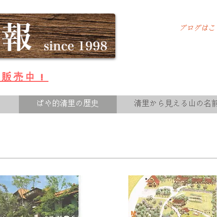
ブログはこ
ズ販売中！
て
ぱや的清里の歴史
清里から見える山の名