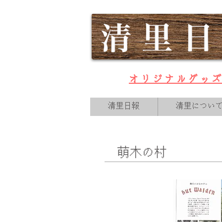
オリジナルグッ
清里日報
清里につい
萌木の村