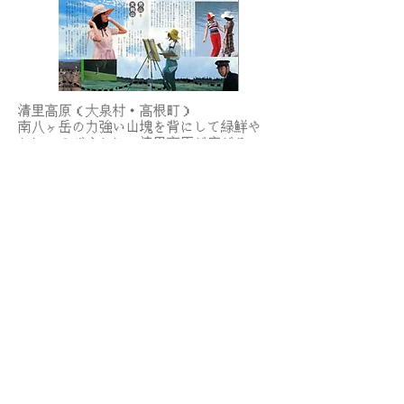
清里高原（大泉村・高根町）
南八ヶ岳の力強い山塊を背にして緑鮮や
かに、のびやかに、清里高原が広がる。
ハート型の小さな葉が風にそよいでいる
シラカバ林。輝く緑のカラマツ林。そし
てゆるい傾斜地にびっしりと生えた牧
草。白い牧柵。ポッカリあいた南の空。
そこから、まぶしい陽がこの高原にふり
そそぐ。
（～後略～）
この後、この文は美し森から清泉寮の紹
介へと続いていきます。
villa-leafcoco.ltd.
お問い合わせはこちらから
3545 Kiyosato Takane-town
Hokuto-city Yamanashi-pref.