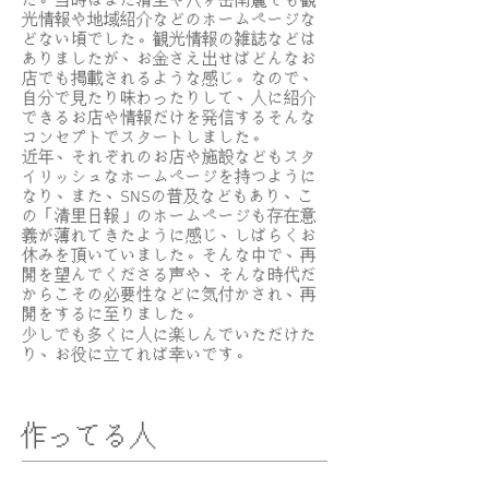
た。当時はまだ清里や八ヶ岳南麓でも観
光情報や地域紹介などのホームページな
どない頃でした。観光情報の雑誌などは
ありましたが、お金さえ出せばどんなお
店でも掲載されるような感じ。なので、
自分で見たり味わったりして、人に紹介
できるお店や情報だけを発信するそんな
コンセプトでスタートしました。
近年、それぞれのお店や施設などもスタ
イリッシュなホームページを持つように
なり、また、SNSの普及などもあり、こ
の「清里日報」のホームページも存在意
義が薄れてきたように感じ、しばらくお
休みを頂いていました。そんな中で、再
開を望んでくださる声や、そんな時代だ
からこその必要性などに気付かされ、再
開をするに至りました。
​少しでも多くに人に楽しんでいただけた
り、お役に立てれば幸いです。
​作ってる人