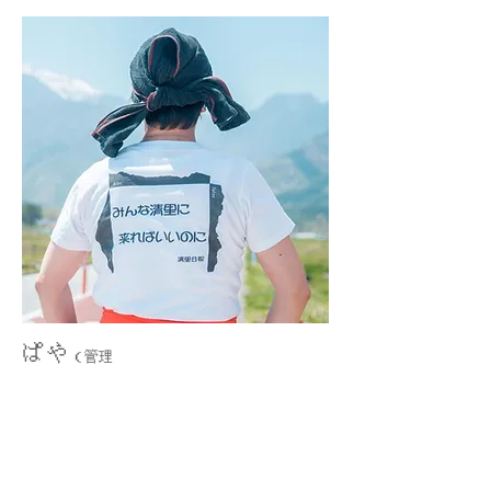
ぱや
（管理
人）
千葉県市川市出身。23年間勤めた都内の百貨
店を退職し、子供の頃から縁のあった清里に
2015年から移住。